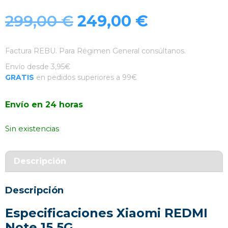
El
El
299,00
€
249,00
€
precio
precio
Factura REBU. Para Régimen General consúltanos.
original
actual
Envío desde 3,95€
GRATIS
en pedidos superiores a 99€
era:
es:
Envío en 24 horas
299,00 €.
249,00 €.
Sin existencias
Descripción
Descripción
Especificaciones Xiaomi REDMI
Note 15 5G