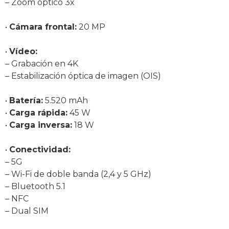
– Zoom óptico 3x
•
Cámara frontal:
20 MP
•
Vídeo:
– Grabación en 4K
– Estabilización óptica de imagen (OIS)
•
Batería:
5.520 mAh
•
Carga rápida:
45 W
•
Carga inversa:
18 W
•
Conectividad:
– 5G
– Wi-Fi de doble banda (2,4 y 5 GHz)
– Bluetooth 5.1
– NFC
– Dual SIM