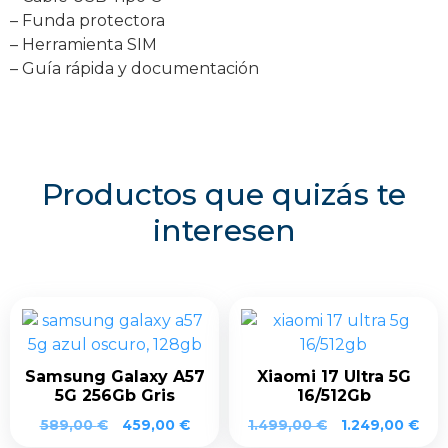
– Funda protectora
– Herramienta SIM
– Guía rápida y documentación
Productos que quizás te
interesen
Samsung Galaxy A57
Xiaomi 17 Ultra 5G
5G 256Gb Gris
16/512Gb
El
El
589,00
€
459,00
€
1.499,00
€
1.249,00
€
precio
precio