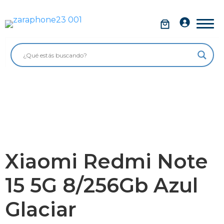
Saltar
al
Móviles
contenido
Impolutos
Relojes
Tablets
Ordenadores
Audio
Xiaomi Redmi Note
Accesorios
15 5G 8/256Gb Azul
Garantía Zaraphone
Glaciar