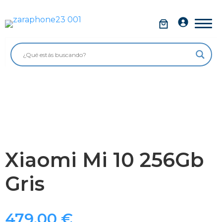
Saltar
al
Móviles
contenido
Impolutos
Relojes
Tablets
Ordenadores
Audio
Xiaomi Mi 10 256Gb
Accesorios
Gris
Garantía Zaraphone
479,00
€