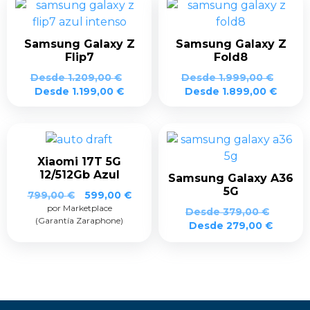
Samsung Galaxy Z
Samsung Galaxy Z
Flip7
Fold8
Desde
1.209,00
€
Desde
1.999,00
€
Desde
1.199,00
€
Desde
1.899,00
€
Xiaomi 17T 5G
12/512Gb Azul
Samsung Galaxy A36
5G
El
El
799,00
€
599,00
€
por Marketplace
precio
precio
Desde
379,00
€
(Garantía Zaraphone)
original
actual
Desde
279,00
€
era:
es:
799,00 €.
599,00 €.