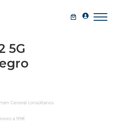
2 5G
egro
men General consúltanos.
iores a 99€