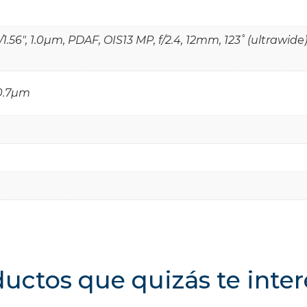
/1.56", 1.0µm, PDAF, OIS13 MP, f/2.4, 12mm, 123˚ (ultrawide
 0.7µm
uctos que quizás te inte