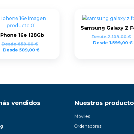
Samsung Galaxy Z F
iPhone 16e 128Gb
Desde
2.109,00
€
Desde
1.599,00
€
Desde
659,00
€
Desde
589,00
€
más vendidos
Nuestros producto
Móviles
g
Ordenadores