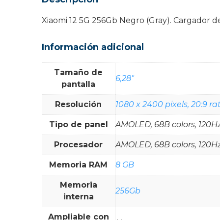
Xiaomi 12 5G 256Gb Negro (Gray). Cargador de
Información adicional
Tamaño de
6,28"
pantalla
Resolución
1080 x 2400 pixels, 20:9 rat
Tipo de panel
AMOLED, 68B colors, 120Hz,
Procesador
AMOLED, 68B colors, 120Hz,
Memoria RAM
8 GB
Memoria
256Gb
interna
Ampliable con