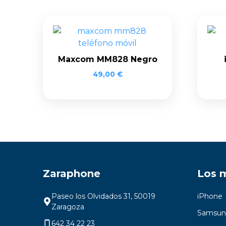
Maxcom MM828 Negro
49,00
€
Zaraphone
Los 
Paseo los Olvidados 31, 50019
iPhone
Zaragoza
Samsun
642 34 22 23