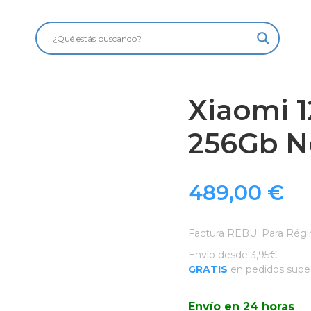
Xiaomi 1
256Gb N
489,00
€
Factura REBU. Para Régi
Envío desde 3,95€
GRATIS
en pedidos super
Envío en 24 horas