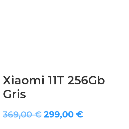
Xiaomi 11T 256Gb
Gris
El
El
369,00
€
299,00
€
precio
precio