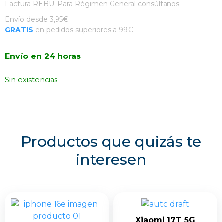
Factura REBU. Para Régimen General consúltanos.
original
actual
Envío desde 3,95€
GRATIS
en pedidos superiores a 99€
era:
es:
Envío en 24 horas
369,00 €.
299,00 €.
Sin existencias
Productos que quizás te
interesen
Xiaomi 17T 5G