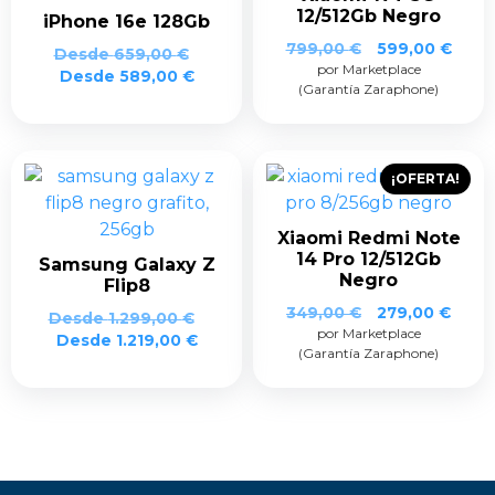
12/512Gb Negro
iPhone 16e 128Gb
El
El
799,00
€
599,00
€
Desde
659,00
€
por Marketplace
precio
prec
Desde
589,00
€
(Garantía Zaraphone)
original
actua
era:
es:
799,00 €.
599,0
¡OFERTA!
Xiaomi Redmi Note
14 Pro 12/512Gb
Samsung Galaxy Z
Negro
Flip8
El
El
349,00
€
279,00
€
Desde
1.299,00
€
por Marketplace
precio
preci
Desde
1.219,00
€
(Garantía Zaraphone)
original
actua
era:
es:
349,00 €.
279,0