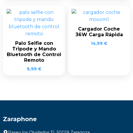
Cargador Coche
36W Carga Rápida
Palo Selfie con
14,99
€
Tripode y Mando
Bluetooth de Control
Remoto
9,99
€
Zaraphone
Paseo los Olvidados 31, 50019 Zaragoza