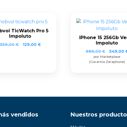
voi TicWatch Pro 5
Impoluto
iPhone 15 256Gb Ve
Impoluto
359,00
€
129,00
€
989,00
€
549,00
por Marketplace
(Garantía Zaraphone)
más vendidos
Nuestros producto