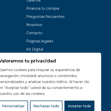
Garantía
Financia tu compra
Preguntas frecuentes
Nosotros
Contacto
Páginas legales
Kit Digital
Valoramos tu privacidad
Usamos cookies para mejorar su experiencia de
navegación, mostrarle anuncios o contenidos
personalizados y analizar nuestro tráfico. Al hacer clic
en “Aceptar todo” usted da su consentimiento a
nuestro uso de las cookies.
Personalizar
Rechazar todo
Aceptar todo