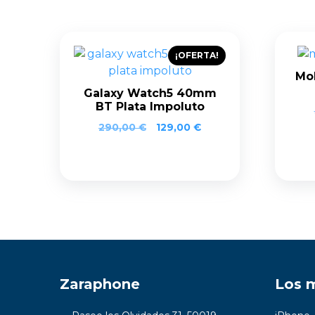
¡OFERTA!
Mob
Galaxy Watch5 40mm
BT Plata Impoluto
290,00
€
129,00
€
Zaraphone
Los 