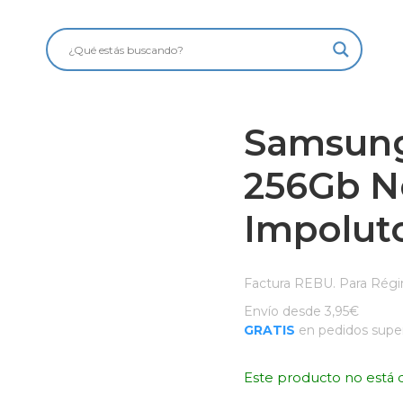
Samsung
256Gb N
Impolut
Factura REBU. Para Régi
Envío desde 3,95€
GRATIS
en pedidos super
Este producto no está 