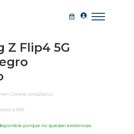
 Z Flip4 5G
egro
o
men General consúltanos.
iores a 99€
disponible porque no quedan existencias.