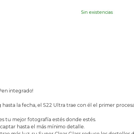
Sin existencias
 Pen integrado!
hasta la fecha, el S22 Ultra trae con él el primer proce
 tu mejor fotografía estés donde estés.
aptar hasta el más mínimo detalle.
ae más luz, su Super Clear Glass reduce los destellos de