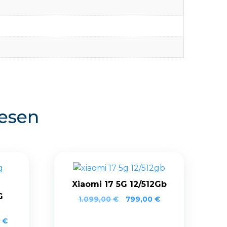
resen
Xiaomi 17 5G 12/512Gb
G
1.099,00
€
799,00
€
0
€