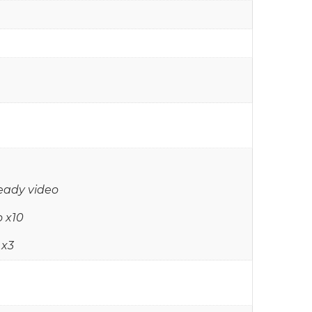
teady video
o x10
 x3