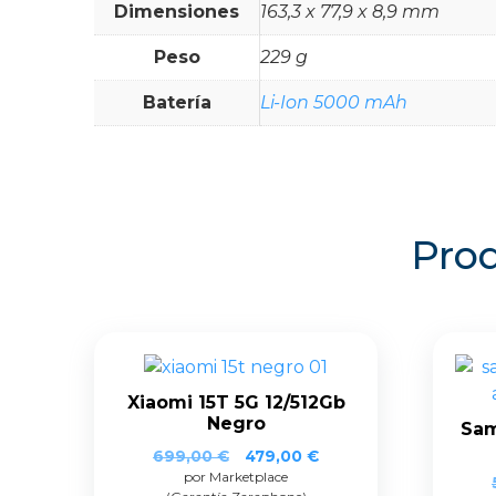
Dimensiones
163,3 x 77,9 x 8,9 mm
Peso
229 g
Batería
Li-Ion 5000 mAh
Prod
Xiaomi 15T 5G 12/512Gb
Negro
Sam
El
El
699,00
€
479,00
€
por Marketplace
precio
precio