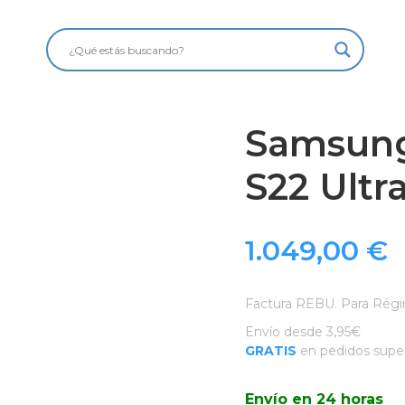
Samsung
S22 Ultr
1.049,00
€
Factura REBU. Para Régi
Envío desde 3,95€
GRATIS
en pedidos super
Envío en 24 horas