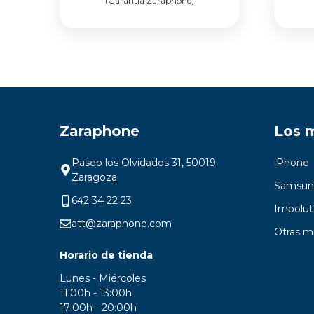
(Garantía Zaraphone)
original
actual
era:
es:
699,00 €.
479,00 €.
Zaraphone
Los 
Paseo los Olvidados 31, 50019
iPhone
Zaragoza
Samsun
642 34 22 23
Impolut
att@zaraphone.com
Otras m
Horario de tienda
Lunes - Miércoles
11:00h - 13:00h
17:00h - 20:00h