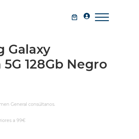
 Galaxy
a 5G 128Gb Negro
men General consúltanos.
iores a 99€