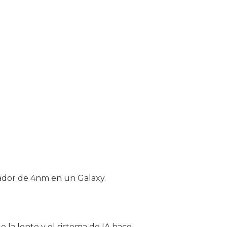
sador de 4nm en un Galaxy.
 la lente y el sistema de IA hace