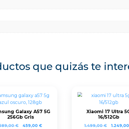
uctos que quizás te inte
sung Galaxy A57 5G
Xiaomi 17 Ultra 5
256Gb Gris
16/512Gb
El
El
589,00
€
459,00
€
1.499,00
€
1.249,0