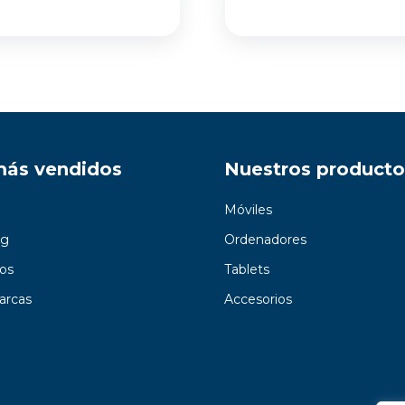
precio
precio
original
actual
era:
es:
589,00 €.
459,00 €.
más vendidos
Nuestros producto
Móviles
g
Ordenadores
os
Tablets
arcas
Accesorios