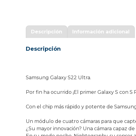
Garantía Zaraphone
Descripción
Información adicional
Descripción
Samsung Galaxy S22 Ultra.
Por fin ha ocurrido ¡El primer Galaxy S con S
Con el chip más rápido y potente de Samsung 
Un módulo de cuatro cámaras para que captes
¿Su mayor innovación? Una cámara capaz de c
En su modo noche, Nightography, su sensor atr