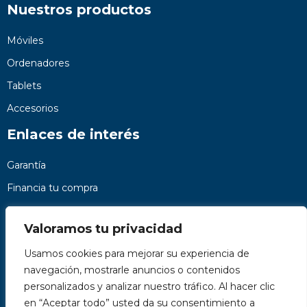
Nuestros productos
Móviles
Ordenadores
Tablets
Accesorios
Enlaces de interés
Garantía
Financia tu compra
Preguntas frecuentes
Valoramos tu privacidad
Nosotros
Usamos cookies para mejorar su experiencia de
Contacto
navegación, mostrarle anuncios o contenidos
Páginas legales
personalizados y analizar nuestro tráfico. Al hacer clic
Kit Digital
en “Aceptar todo” usted da su consentimiento a