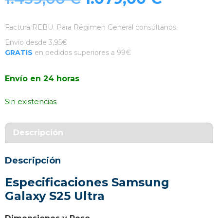
precio
precio
Factura REBU. Para Régimen General consúltanos.
original
actual
Envío desde 3,95€
GRATIS
en pedidos superiores a 99€
era:
es:
Envío en 24 horas
1.459,00 €.
1.079,0
Sin existencias
Descripción
Descripción
Especificaciones Samsung
Galaxy S25 Ultra