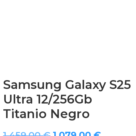
Samsung Galaxy S25
Ultra 12/256Gb
Titanio Negro
El
El
1.459,00
€
1.079,00
€