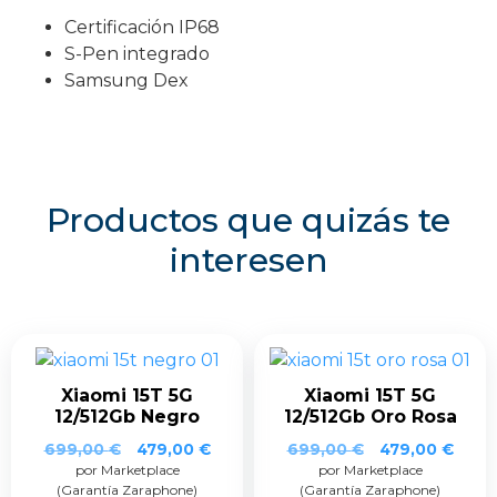
Certificación IP68
S-Pen integrado
Samsung Dex
Productos que quizás te
interesen
Xiaomi 15T 5G
Xiaomi 15T 5G
12/512Gb Negro
12/512Gb Oro Rosa
El
El
El
El
699,00
€
479,00
€
699,00
€
479,00
€
por Marketplace
precio
precio
por Marketplace
precio
prec
(Garantía Zaraphone)
(Garantía Zaraphone)
original
actual
original
actua