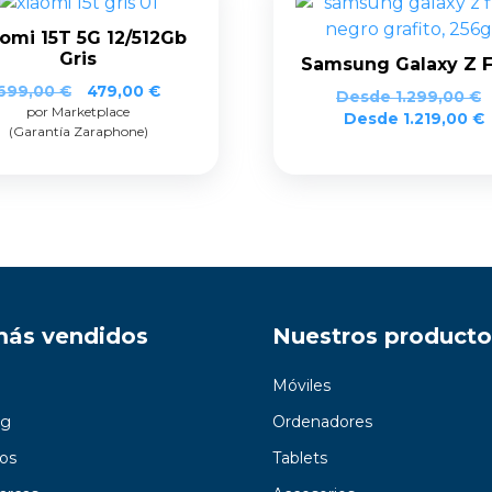
omi 15T 5G 12/512Gb
Gris
Samsung Galaxy Z F
El
El
699,00
€
479,00
€
Desde
1.299,00
€
por Marketplace
precio
precio
Desde
1.219,00
€
(Garantía Zaraphone)
original
actual
era:
es:
699,00 €.
479,00 €.
más vendidos
Nuestros producto
Móviles
g
Ordenadores
os
Tablets