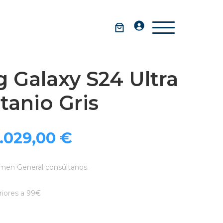
 Galaxy S24 Ultra
tanio Gris
El
El
1.029,00
€
precio
precio
men General consúltanos.
original
actual
iores a 99€
ra:
es: