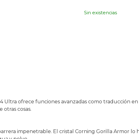
Sin existencias
xy S24 Ultra ofrece funciones avanzadas como traducción 
e otras cosas.
era impenetrable. El cristal Corning Gorilla Armor lo ha
agua y polvo.