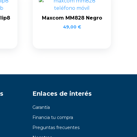
lip8
Maxcom MM828 Negro
49,00
€
s
Enlaces de interés
Garantía
Financia tu compra
Preguntas frecuentes