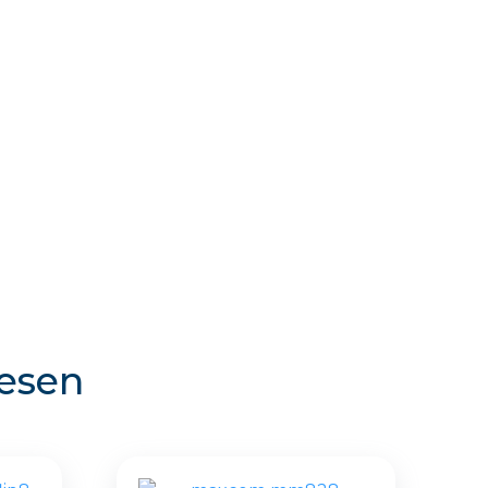
resen