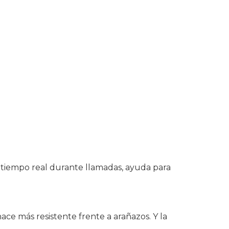
1.099,00 €.
1.029,00 €.
en tiempo real durante llamadas, ayuda para
ce más resistente frente a arañazos. Y la