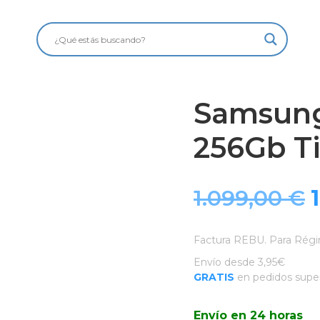
Samsung
256Gb Ti
1.099,00
€
Factura REBU. Para Régi
Envío desde 3,95€
GRATIS
en pedidos super
e
Envío en 24 horas