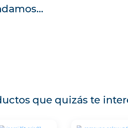
endamos…
uctos que quizás te inte