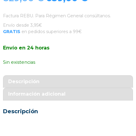
precio
precio
Factura REBU. Para Régimen General consúltanos.
original
actual
Envío desde 3,95€
GRATIS
en pedidos superiores a 99€
era:
es:
Envío en 24 horas
829,00 €.
659,00 €.
Sin existencias
Descripción
Información adicional
Descripción