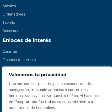
Móviles
Ordenadores
Tablets
Accesorios
Enlaces de interés
Garantía
Financia tu compra
Preguntas frecuentes
Valoramos tu privacidad
Nosotros
Usamos cookies para mejorar su experiencia de
Contacto
navegación, mostrarle anuncios o contenidos
Páginas legales
personalizados y analizar nuestro tráfico. Al hacer clic
Kit Digital
en “Aceptar todo” usted da su consentimiento a
nuestro uso de las cookies.