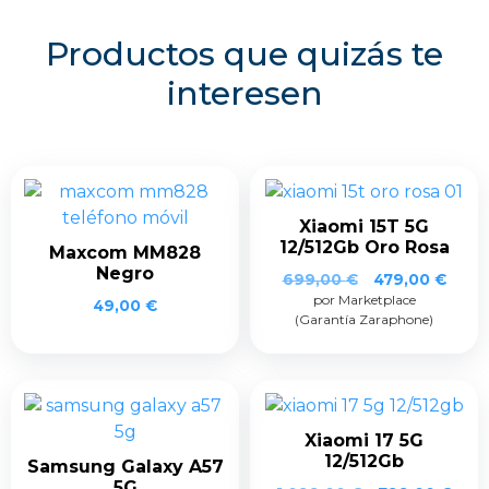
Productos que quizás te
interesen
Xiaomi 15T 5G
12/512Gb Oro Rosa
Maxcom MM828
Negro
El
El
699,00
€
479,00
€
por Marketplace
precio
prec
49,00
€
(Garantía Zaraphone)
original
actua
era:
es:
699,00 €.
479,0
Xiaomi 17 5G
12/512Gb
Samsung Galaxy A57
5G