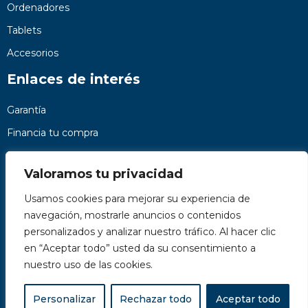
Ordenadores
Tablets
Accesorios
Enlaces de interés
Garantía
Financia tu compra
Preguntas frecuentes
Valoramos tu privacidad
Nosotros
Usamos cookies para mejorar su experiencia de
Contacto
navegación, mostrarle anuncios o contenidos
Páginas legales
personalizados y analizar nuestro tráfico. Al hacer clic
Kit Digital
en “Aceptar todo” usted da su consentimiento a
nuestro uso de las cookies.
Personalizar
Rechazar todo
Aceptar todo