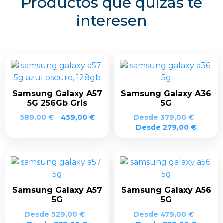
Productos que quizás te
interesen
Samsung Galaxy A57
Samsung Galaxy A36
5G 256Gb Gris
5G
El
El
589,00
€
459,00
€
Desde
379,00
€
precio
precio
Desde
279,00
€
original
actual
era:
es:
589,00 €.
459,00 €.
Samsung Galaxy A57
Samsung Galaxy A56
5G
5G
Desde
529,00
€
Desde
479,00
€