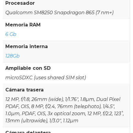
Procesador
Qualcomm SM8250 Snapdragon 865 (7 nm+)
Memoria RAM
6 Gb
Memoria interna
128Gb
Ampliable con SD
microSDXC (uses shared SIM slot)
Cámara trasera
12 MP, f/1.8, 26mm (wide), 1/1.76", 1.8µm, Dual Pixel
PDAF, OIS, 8 MP, f/2.4, 76mm (telephoto), 1/4.5",
1.0µm, PDAF, OIS, 3x optical zoom, 12 MP, f/2.2, 123˚,
13mm (ultrawide), 1/3.0", 1.12µm
Cámara delantera