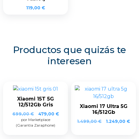
119,00
€
Productos que quizás te
interesen
Xiaomi 15T 5G
12/512Gb Gris
Xiaomi 17 Ultra 5G
16/512Gb
El
El
699,00
€
479,00
€
por Marketplace
precio
precio
1.499,00
€
1.249,00
€
(Garantía Zaraphone)
original
actual
era:
es:
699,00 €.
479,00 €.