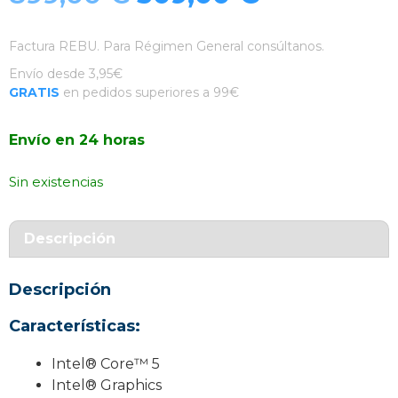
precio
precio
Factura REBU. Para Régimen General consúltanos.
original
actual
Envío desde 3,95€
GRATIS
en pedidos superiores a 99€
era:
es:
Envío en 24 horas
899,00 €.
509,00 €.
Sin existencias
Descripción
Descripción
Características:
Intel® Core™ 5
Intel® Graphics