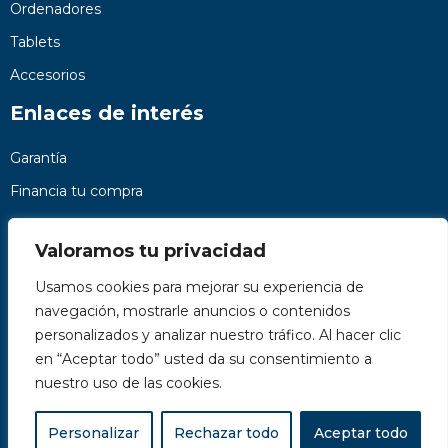
Ordenadores
Tablets
Accesorios
Enlaces de interés
Garantía
Financia tu compra
Preguntas frecuentes
Valoramos tu privacidad
Nosotros
Usamos cookies para mejorar su experiencia de
Contacto
navegación, mostrarle anuncios o contenidos
Páginas legales
personalizados y analizar nuestro tráfico. Al hacer clic
Kit Digital
en “Aceptar todo” usted da su consentimiento a
nuestro uso de las cookies.
Personalizar
Rechazar todo
Aceptar todo