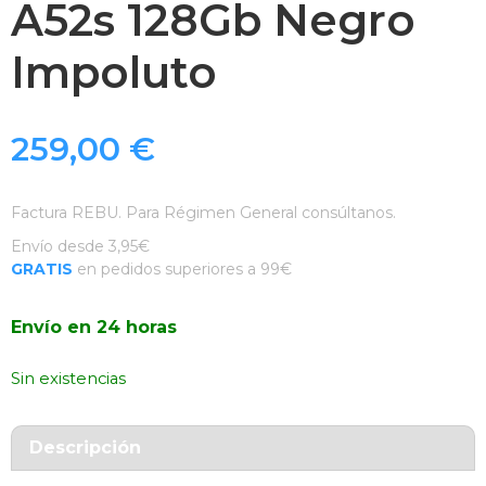
A52s 128Gb Negro
Impoluto
259,00
€
Factura REBU. Para Régimen General consúltanos.
Envío desde 3,95€
GRATIS
en pedidos superiores a 99€
Envío en 24 horas
Sin existencias
Descripción