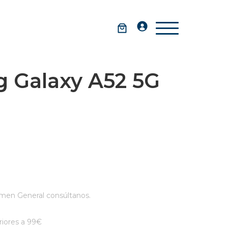
 Galaxy A52 5G
men General consúltanos.
iores a 99€