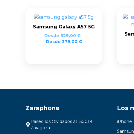
Samsung Galaxy A57 5G
Sam
Desde
529,00
€
Desde
379,00
€
Zaraphone
Los 
Paseo los Olvidados 31, 50019
iPhone
Zaragoza
Samsun