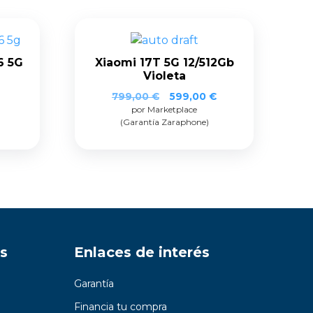
6 5G
Xiaomi 17T 5G 12/512Gb
Violeta
El
El
799,00
€
599,00
€
por Marketplace
precio
precio
(Garantía Zaraphone)
original
actual
era:
es:
799,00 €.
599,00 €.
s
Enlaces de interés
Garantía
Financia tu compra