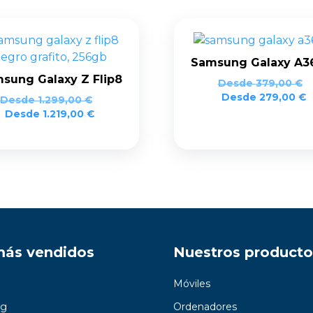
Samsung Galaxy A3
sung Galaxy Z Flip8
Desde
379,00
€
Desde
279,00
€
Desde
1.299,00
€
Desde
1.219,00
€
más vendidos
Nuestros producto
Móviles
g
Ordenadores