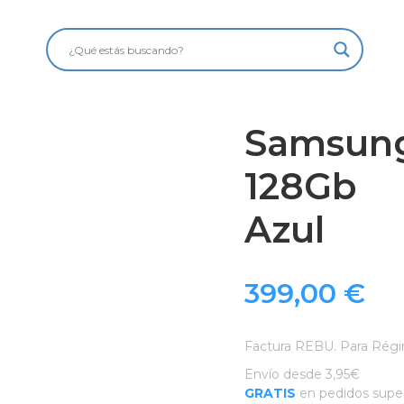
Samsung
128Gb
Azul
399,00
€
Factura REBU. Para Régi
Envío desde 3,95€
GRATIS
en pedidos super