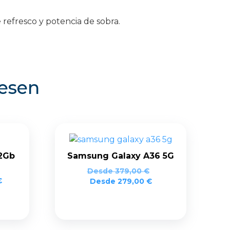
 refresco y potencia de sobra.
resen
12Gb
Samsung Galaxy A36 5G
Desde
379,00
€
El
€
Desde
279,00
€
precio
actual
es:
.
599,00 €.