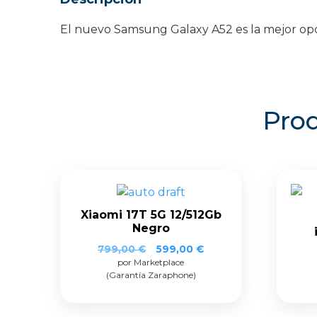
El nuevo Samsung Galaxy A52 es la mejor opció
Prod
Xiaomi 17T 5G 12/512Gb
Negro
El
El
799,00
€
599,00
€
por Marketplace
precio
precio
(Garantía Zaraphone)
original
actual
era:
es:
799,00 €.
599,00 €.