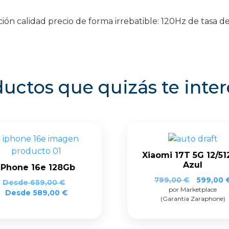
n calidad precio de forma irrebatible: 120Hz de tasa de
uctos que quizás te inte
Xiaomi 17T 5G 12/5
Azul
iPhone 16e 128Gb
El
799,00
€
599,00
Desde
659,00
€
por Marketplace
precio
Desde
589,00
€
(Garantía Zaraphone)
original
era:
799,00 €