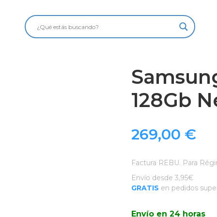
Samsung
128Gb N
269,00
€
Factura REBU. Para Régi
Envío desde 3,95€
GRATIS
en pedidos super
Envío en 24 horas