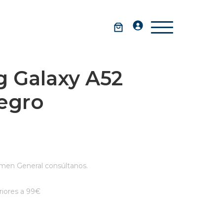
 Galaxy A52
egro
men General consúltanos.
iores a 99€