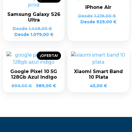
iPhone Air
Samsung Galaxy S26
Desde
1.219,00
€
Ultra
Desde
929,00
€
Desde
1.449,00
€
Desde
1.079,00
€
¡OFERTA!
Google Pixel 10 5G
Xiaomi Smart Band
128Gb Azul Indigo
10 Plata
El
El
899,00
€
589,00
€
45,00
€
precio
precio
original
actual
era:
es:
899,00 €.
589,00 €.