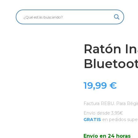
Ratón In
Bluetoo
19,99
€
Factura REBU. Para Régi
Envío desde 3,95€
GRATIS
en pedidos super
Envío en 24 horas