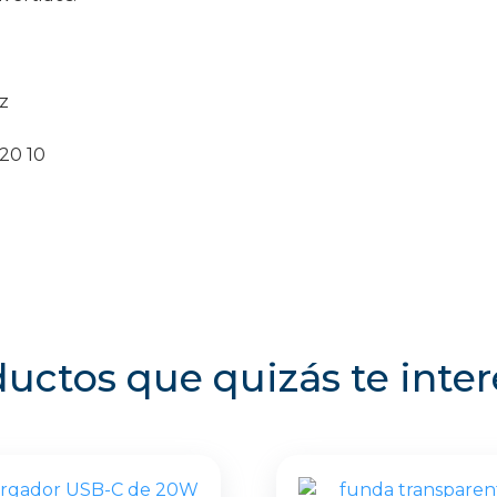
z
-20 10
uctos que quizás te inte