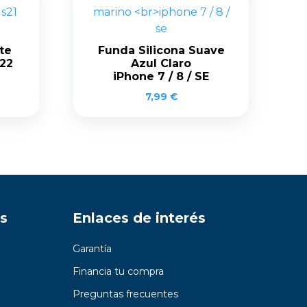
te
Funda Silicona Suave
22
Azul Claro
iPhone 7 / 8 / SE
7,99
€
s
Enlaces de interés
Garantía
Financia tu compra
Preguntas frecuentes