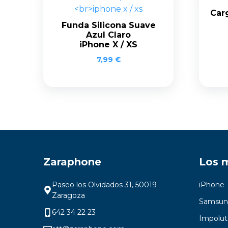
Car
Funda Silicona Suave
Azul Claro
iPhone X / XS
7,99
€
Zaraphone
Los 
Paseo los Olvidados 31, 50019
iPhone
Zaragoza
Samsun
642 34 22 23
Impolut