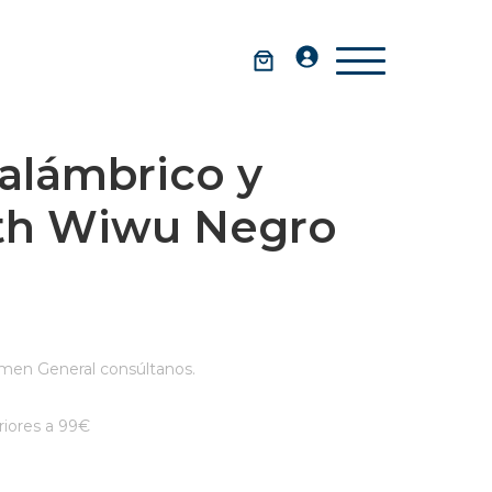
alámbrico y
th Wiwu Negro
men General consúltanos.
iores a 99€