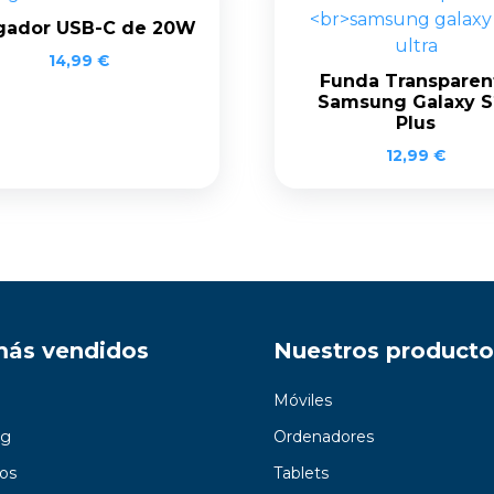
gador USB-C de 20W
14,99
€
Funda Transparen
Samsung Galaxy S
Plus
12,99
€
más vendidos
Nuestros producto
Móviles
g
Ordenadores
os
Tablets