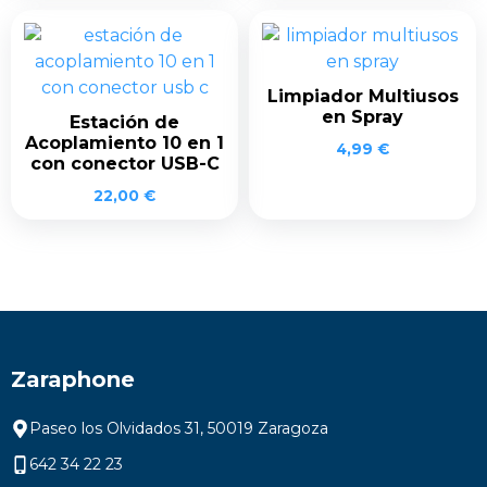
Limpiador Multiusos
en Spray
Estación de
Acoplamiento 10 en 1
4,99
€
con conector USB-C
22,00
€
Zaraphone
Paseo los Olvidados 31, 50019 Zaragoza
642 34 22 23