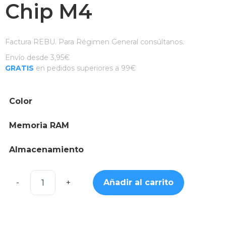
Chip M4
Factura REBU. Para Régimen General consúltanos.
Envío desde 3,95€
GRATIS
en pedidos superiores a 99€
Color
Memoria RAM
Almacenamiento
Añadir al carrito
MacBook
Air
15"
GPU