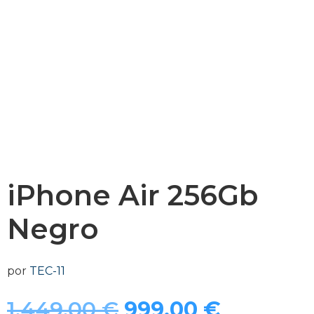
iPhone Air 256Gb
Negro
por
TEC-11
El
El
1.449,00
€
999,00
€