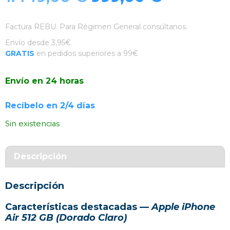
precio
precio
Factura REBU. Para Régimen General consúltanos.
original
actual
Envío desde 3,95€
GRATIS
en pedidos superiores a 99€
era:
es:
Envío en 24 horas
1.449,00 €.
999,00 €
Recíbelo en 2/4 días
Sin existencias
Descripción
Descripción
Características destacadas —
Apple iPhone
Air 512 GB (Dorado Claro)