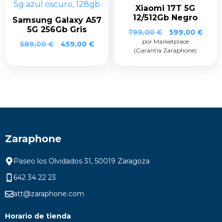
Xiaomi 17T 5G
12/512Gb Negro
Samsung Galaxy A57
5G 256Gb Gris
El
El
799,00
€
599,00
€
por Marketplace
precio
prec
El
El
589,00
€
459,00
€
(Garantía Zaraphone)
original
actua
precio
precio
era:
es:
original
actual
799,00 €.
599,0
era:
es:
589,00 €.
459,00 €.
Zaraphone
Paseo los Olvidados 31, 50019 Zaragoza
642 34 22 23
att@zaraphone.com
Horario de tienda