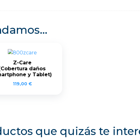
endamos…
Z-Care
(Cobertura daños
artphone y Tablet)
119,00
€
uctos que quizás te inte