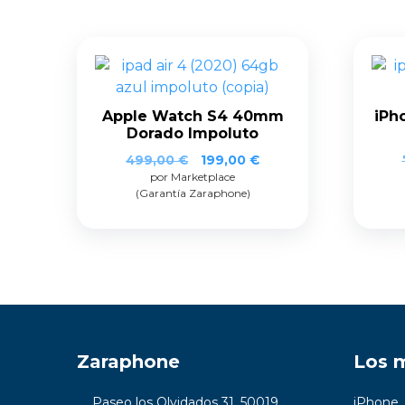
Apple Watch S4 40mm
iPh
Dorado Impoluto
499,00
€
199,00
€
por Marketplace
(Garantía Zaraphone)
Zaraphone
Los 
Paseo los Olvidados 31, 50019
iPhone