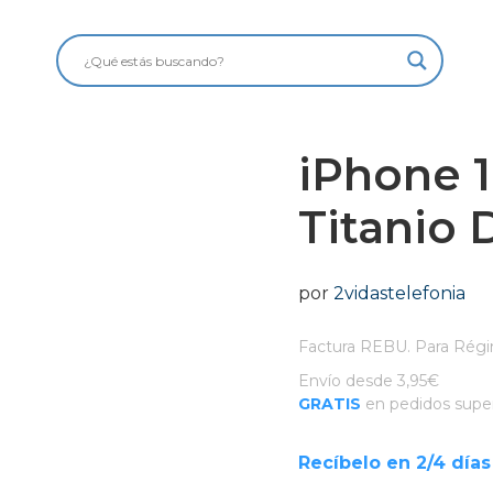
iPhone 
Titanio 
por
2vidastelefonia
Factura REBU. Para Régi
Envío desde 3,95€
GRATIS
en pedidos super
Recíbelo en 2/4 días