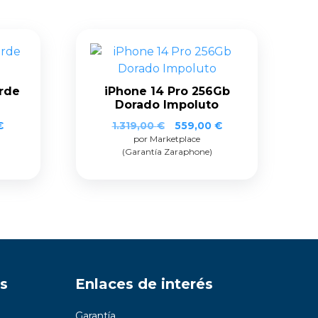
rde
iPhone 14 Pro 256Gb
Dorado Impoluto
€
1.319,00
€
559,00
€
por Marketplace
(Garantía Zaraphone)
s
Enlaces de interés
Garantía