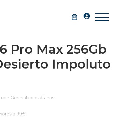
16 Pro Max 256Gb
Desierto Impoluto
men General consúltanos.
iores a 99€