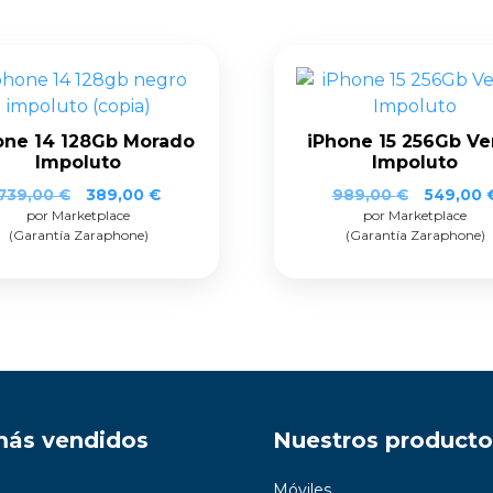
one 14 128Gb Morado
iPhone 15 256Gb Ve
Impoluto
Impoluto
739,00
€
389,00
€
989,00
€
549,00
por Marketplace
por Marketplace
(Garantía Zaraphone)
(Garantía Zaraphone)
más vendidos
Nuestros producto
Móviles