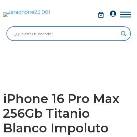
Saltar
al
Móviles
contenido
Impolutos
Relojes
Tablets
Ordenadores
Audio
iPhone 16 Pro Max
Accesorios
256Gb Titanio
Garantía Zaraphone
Blanco Impoluto