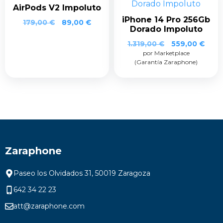
AirPods V2 Impoluto
iPhone 14 Pro 256Gb
179,00
€
89,00
€
Dorado Impoluto
1.319,00
€
559,00
€
por Marketplace
(Garantía Zaraphone)
Zaraphone
Paseo los Olvidados 31, 50019 Zaragoza
642 34 22 23
att@zaraphone.com