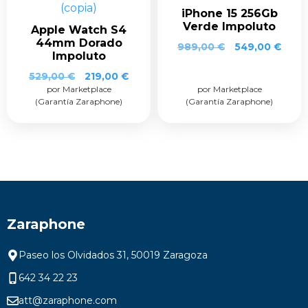
iPhone 15 256Gb
Verde Impoluto
Apple Watch S4
44mm Dorado
989,00
€
549,00
€
Impoluto
529,00
€
219,00
€
por Marketplace
por Marketplace
(Garantía Zaraphone)
(Garantía Zaraphone)
Zaraphone
Paseo los Olvidados 31, 50019 Zaragoza
642 34 22 23
att@zaraphone.com