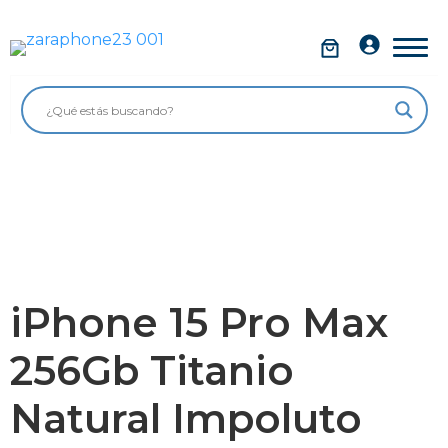
Saltar
al
Móviles
contenido
Impolutos
Relojes
Tablets
Ordenadores
Audio
iPhone 15 Pro Max
Accesorios
256Gb Titanio
Garantía Zaraphone
Natural Impoluto