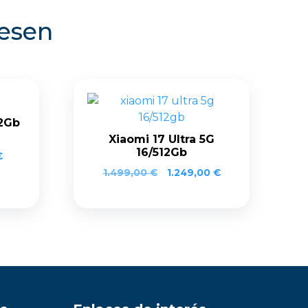
resen
12Gb
Xiaomi 17 Ultra 5G
16/512Gb
El
€
precio
1.499,00
€
1.249,00
€
actual
es:
.
599,00 €.