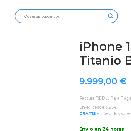
iPhone 1
Titanio 
9.999,00
€
Factura REBU. Para Régi
Envío desde 3,95€
GRATIS
en pedidos super
Envío en 24 horas