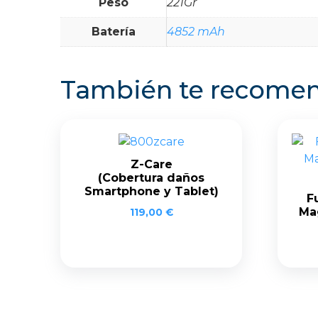
Peso
221Gr
Batería
4852 mAh
También te recom
Z-Care
(Cobertura daños
Smartphone y Tablet)
F
Ma
119,00
€