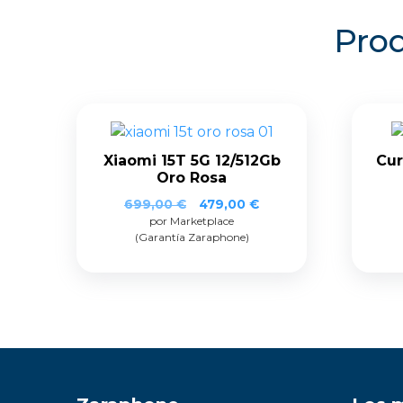
Prod
Xiaomi 15T 5G 12/512Gb
Cur
Oro Rosa
El
El
699,00
€
479,00
€
por Marketplace
precio
precio
(Garantía Zaraphone)
original
actual
era:
es:
699,00 €.
479,00 €.