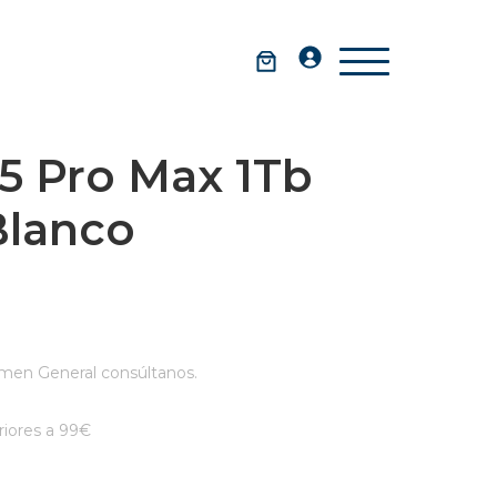
5 Pro Max 1Tb
Blanco
men General consúltanos.
iores a 99€