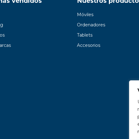
más vendidos
Nuestros producto
Móviles
g
Ordenadores
os
Tablets
arcas
Accesorios