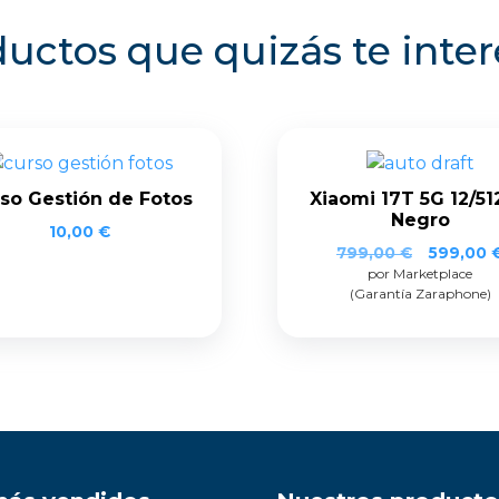
uctos que quizás te inte
so Gestión de Fotos
Xiaomi 17T 5G 12/5
Negro
10,00
€
El
799,00
€
599,00
por Marketplace
precio
(Garantía Zaraphone)
original
era:
799,00 €