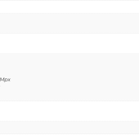
2 Mpx
x