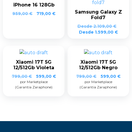
iPhone 16 128Gb
Samsung Galaxy Z
959,00
€
719,00
€
Fold7
Desde
2.109,00
€
Desde
1.599,00
€
Xiaomi 17T 5G
Xiaomi 17T 5G
12/512Gb Violeta
12/512Gb Negro
El
El
El
El
799,00
€
599,00
€
799,00
€
599,00
€
por Marketplace
precio
precio
por Marketplace
precio
prec
(Garantía Zaraphone)
(Garantía Zaraphone)
original
actual
original
actua
era:
es:
era:
es:
799,00 €.
599,00 €.
799,00 €.
599,0