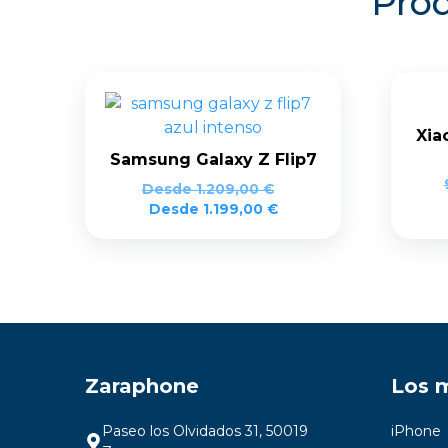
Prod
Xia
Samsung Galaxy Z Flip7
Desde
1.209,00
€
Desde
1.199,00
€
Zaraphone
Los 
Paseo los Olvidados 31, 50019
iPhone