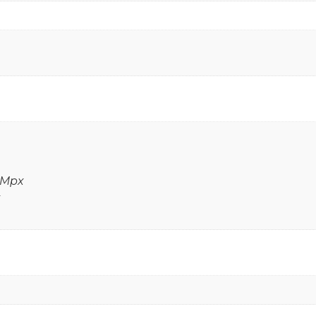
2 Mpx
x