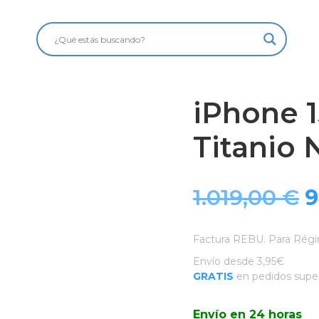
iPhone 1
Titanio 
E
1.019,00
€
9
p
Factura REBU. Para Régi
o
Envío desde 3,95€
GRATIS
en pedidos super
e
Envío en 24 horas