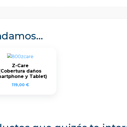
endamos…
Z-Care
(Cobertura daños
artphone y Tablet)
119,00
€