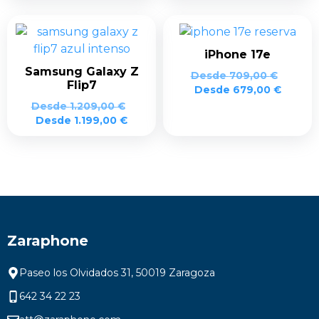
799,00 €.
599,00 €.
iPhone 17e
Samsung Galaxy Z
Desde
709,00
€
Flip7
Desde
679,00
€
Desde
1.209,00
€
Desde
1.199,00
€
Zaraphone
Paseo los Olvidados 31, 50019 Zaragoza
642 34 22 23