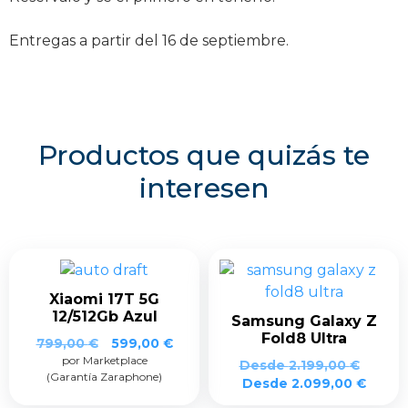
Entregas a partir del 16 de septiembre.
Productos que quizás te
interesen
Xiaomi 17T 5G
12/512Gb Azul
Samsung Galaxy Z
Fold8 Ultra
El
El
799,00
€
599,00
€
por Marketplace
precio
precio
Desde
2.199,00
€
(Garantía Zaraphone)
original
actual
Desde
2.099,00
€
era:
es: