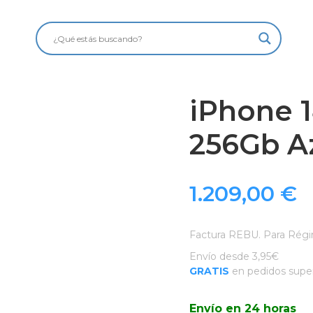
iPhone 1
256Gb A
1.209,00
€
Factura REBU. Para Régi
Envío desde 3,95€
GRATIS
en pedidos super
Envío en 24 horas