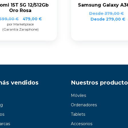
omi 15T 5G 12/512Gb
Samsung Galaxy A3
Oro Rosa
Desde
379,00
€
El
El
699,00
€
479,00
€
Desde
279,00
€
por Marketplace
precio
precio
(Garantía Zaraphone)
original
actual
era:
es:
699,00 €.
479,00 €.
más vendidos
Nuestros producto
Móviles
g
Ordenadores
os
Tablets
arcas
Accesorios