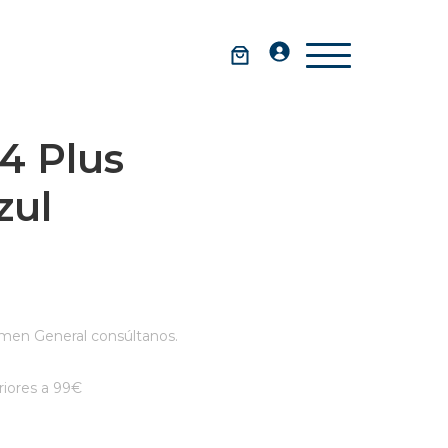
4 Plus
zul
men General consúltanos.
iores a 99€