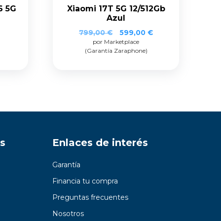
6 5G
Xiaomi 17T 5G 12/512Gb
Azul
El
El
799,00
€
599,00
€
por Marketplace
precio
precio
(Garantía Zaraphone)
original
actual
era:
es:
799,00 €.
599,00 €.
s
Enlaces de interés
Garantía
Financia tu compra
Preguntas frecuentes
Nosotros