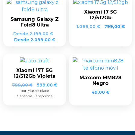
Xiaomi 17 5G
12/512Gb
Samsung Galaxy Z
Fold8 Ultra
1.099,00
€
799,00
€
Desde
2.199,00
€
Desde
2.099,00
€
Xiaomi 17T 5G
12/512Gb Violeta
Maxcom MM828
Negro
El
El
799,00
€
599,00
€
por Marketplace
precio
precio
49,00
€
(Garantía Zaraphone)
original
actual
era:
es:
799,00 €.
599,00 €.