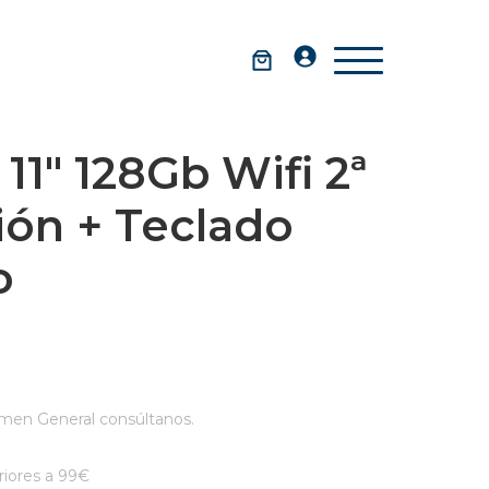
 11″ 128Gb Wifi 2ª
ión + Teclado
o
men General consúltanos.
iores a 99€