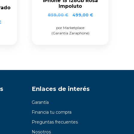
iPhone 15 128Gb Rosa
Impoluto
rado
859,00
€
499,00
€
€
por Marketplace
(Garantía Zaraphone)
s
Enlaces de interés
Garantía
Financia tu compra
Preguntas frecuentes
Nosotros