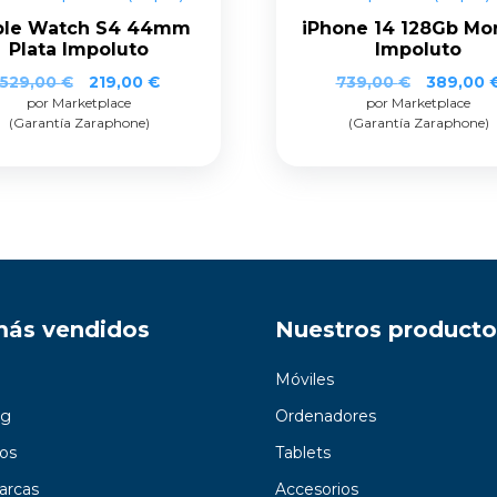
ple Watch S4 44mm
iPhone 14 128Gb Mo
Plata Impoluto
Impoluto
529,00
€
219,00
€
739,00
€
389,00
por Marketplace
por Marketplace
(Garantía Zaraphone)
(Garantía Zaraphone)
más vendidos
Nuestros producto
Móviles
g
Ordenadores
os
Tablets
arcas
Accesorios