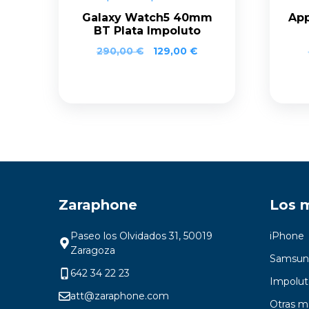
Galaxy Watch5 40mm
Ap
BT Plata Impoluto
290,00
€
129,00
€
Zaraphone
Los 
Paseo los Olvidados 31, 50019
iPhone
Zaragoza
Samsun
642 34 22 23
Impolut
att@zaraphone.com
Otras m