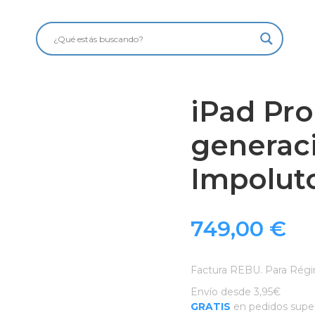
iPad Pro
generac
Impolut
749,00
€
Factura REBU. Para Régi
Envío desde 3,95€
GRATIS
en pedidos super