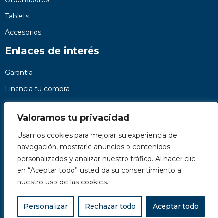
Tablets
Accesorios
Enlaces de interés
Garantía
Financia tu compra
Preguntas frecuentes
Valoramos tu privacidad
Nosotros
Usamos cookies para mejorar su experiencia de
Contacto
navegación, mostrarle anuncios o contenidos
Páginas legales
personalizados y analizar nuestro tráfico. Al hacer clic
Kit Digital
en “Aceptar todo” usted da su consentimiento a
nuestro uso de las cookies.
Personalizar
Rechazar todo
Aceptar todo