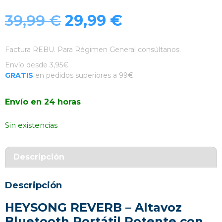
El
El
39,99
€
29,99
€
precio
precio
Factura REBU. Para Régimen General consúltanos.
original
actual
Envío desde 3,95€
GRATIS
en pedidos superiores a 99€
era:
es:
Envío en 24 horas
39,99 €.
29,99 €.
Sin existencias
Descripción
Descripción
HEYSONG REVERB – Altavoz
Bluetooth Portátil Potente con