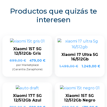
Productos que quizás te
interesen
Xiaomi 15T 5G
12/512Gb Gris
Xiaomi 17 Ultra 5G
16/512Gb
El
El
699,00
€
479,00
€
por Marketplace
precio
precio
1.499,00
€
1.249,00
€
(Garantía Zaraphone)
original
actual
era:
es:
699,00 €.
479,00 €.
Xiaomi 17T 5G
Xiaomi 15T 5G
12/512Gb Azul
12/512Gb Negro
El
El
El
El