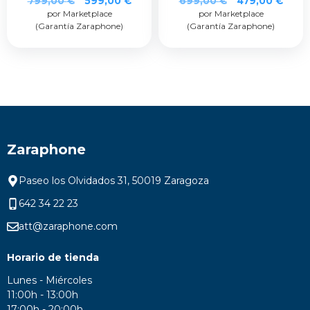
799,00
€
599,00
€
699,00
€
479,00
€
por Marketplace
precio
precio
por Marketplace
precio
prec
(Garantía Zaraphone)
(Garantía Zaraphone)
original
actual
original
actua
era:
es:
era:
es:
799,00 €.
599,00 €.
699,00 €.
479,0
Zaraphone
Paseo los Olvidados 31, 50019 Zaragoza
642 34 22 23
att@zaraphone.com
Horario de tienda
Lunes - Miércoles
11:00h - 13:00h
17:00h - 20:00h