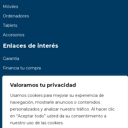
Móviles
Ordenadores
Tablets
Accesorios
Enlaces de interés
Garantía
Financia tu compra
Preguntas frecuentes
Valoramos tu privacidad
Nosotros
Usamos cookies para mejorar su experiencia de
Contacto
navegación, mostrarle anuncios o contenidos
Páginas legales
personalizados y analizar nuestro tráfico. Al hacer clic
Kit Digital
en “Aceptar todo” usted da su consentimiento a
nuestro uso de las cookies.