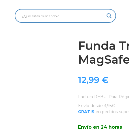
Funda T
MagSafe 
12,99
€
Factura REBU. Para Régi
Envío desde 3,95€
GRATIS
en pedidos super
Envío en 24 horas