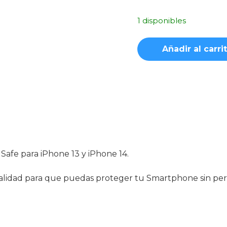
1 disponibles
Funda
Añadir al carri
Transparente
MagSafe
iPhone
13
/
14
cantidad
afe para iPhone 13 y iPhone 14.
e calidad para que puedas proteger tu Smartphone sin p