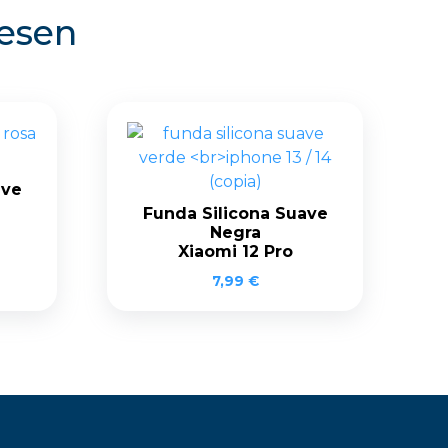
resen
ave
Funda Silicona Suave
Negra
Xiaomi 12 Pro
7,99
€