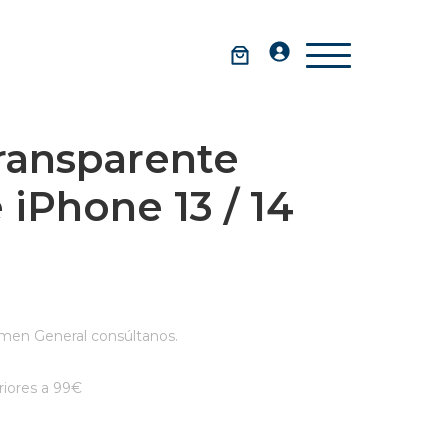
ransparente
iPhone 13 / 14
men General consúltanos.
iores a 99€