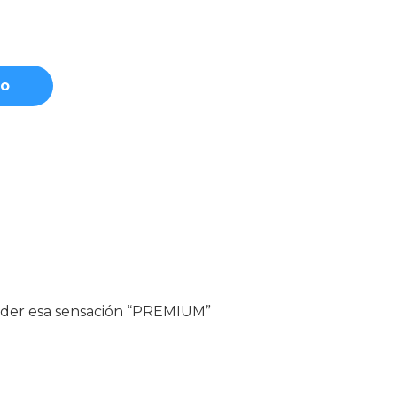
to
erder esa sensación “PREMIUM”