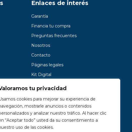
s
Enlaces de interés
Garantía
Financia tu compra
Preguntas frecuentes
Nosotros
Contacto
Páginas legales
Kit Digital
Valoramos tu privacidad
Usamos cookies para mejorar su experiencia de
navegación, mostrarle anuncios o contenidos
personalizados y analizar nuestro tráfico. Al hacer clic
en “Aceptar todo” usted da su consentimiento a
nuestro uso de las cookies.