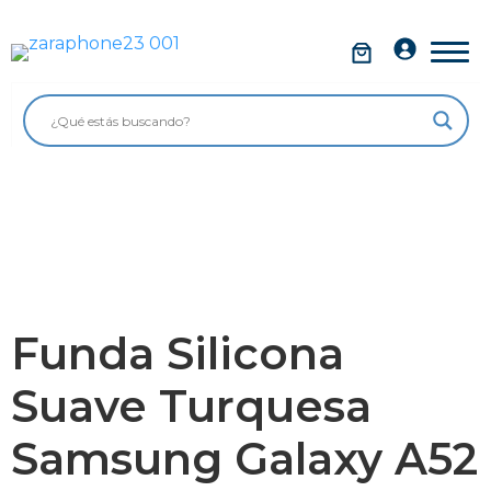
Saltar
al
Móviles
contenido
Impolutos
Relojes
Tablets
Ordenadores
Audio
Funda Silicona
Accesorios
Suave Turquesa
Garantía Zaraphone
Samsung Galaxy A52