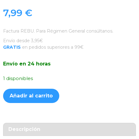
7,99
€
Factura REBU. Para Régimen General consúltanos.
Envío desde 3,95€
GRATIS
en pedidos superiores a 99€
Envío en 24 horas
1 disponibles
Funda
Añadir al carrito
Silicona
Suave
Turquesa
Samsung
Galaxy
Descripción
A52