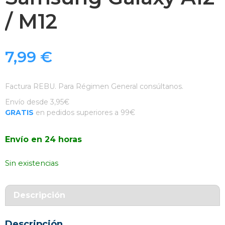
/ M12
7,99
€
Factura REBU. Para Régimen General consúltanos.
Envío desde 3,95€
GRATIS
en pedidos superiores a 99€
Envío en 24 horas
Sin existencias
Descripción
Descripción