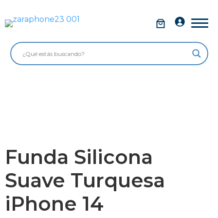
Saltar
al
Móviles
contenido
Impolutos
Relojes
Tablets
Ordenadores
Audio
Funda Silicona
Accesorios
Suave Turquesa
Garantía Zaraphone
iPhone 14