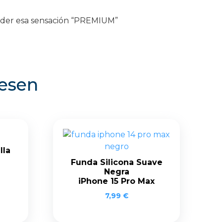
erder esa sensación “PREMIUM”
resen
lla
e
Funda Silicona Suave
Negra
iPhone 15 Pro Max
7,99
€