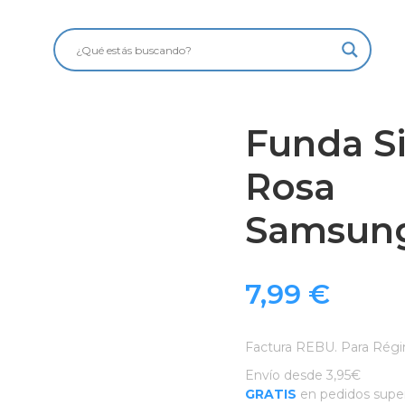
Funda Si
Rosa
Samsung
7,99
€
Factura REBU. Para Régi
Envío desde 3,95€
GRATIS
en pedidos super