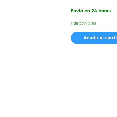
Envío en 24 horas
1 disponibles
Funda
Añadir al carri
Silicona
Suave
Rosa
Samsung
Galaxy
A53
cantidad