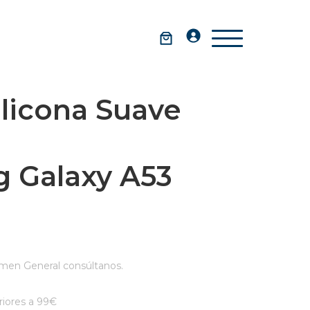
licona Suave
 Galaxy A53
men General consúltanos.
iores a 99€