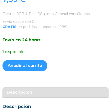
Factura REBU. Para Régimen General consúltanos.
Envío desde 3,95€
GRATIS
en pedidos superiores a 99€
Envío en 24 horas
1 disponibles
Funda
Añadir al carrito
Silicona
Suave
Rosa
Samsung
Galaxy
Descripción
A15
cantidad
Descripción