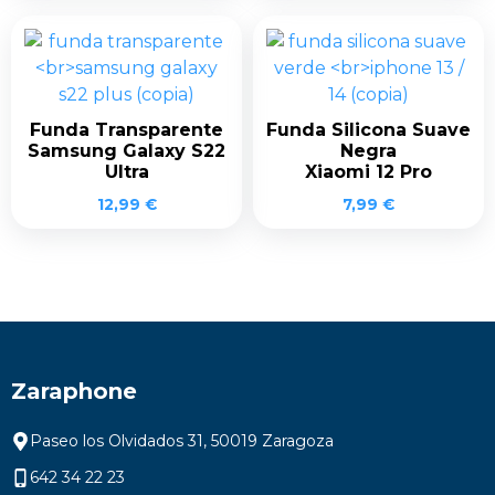
Funda Transparente
Funda Silicona Suave
Samsung Galaxy S22
Negra
Ultra
Xiaomi 12 Pro
12,99
€
7,99
€
Zaraphone
Paseo los Olvidados 31, 50019 Zaragoza
642 34 22 23