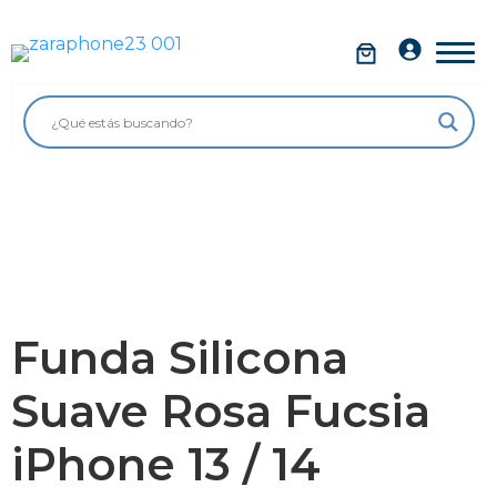
Saltar
al
Móviles
contenido
Impolutos
Relojes
Tablets
Ordenadores
Audio
Funda Silicona
Accesorios
Suave Rosa Fucsia
Garantía Zaraphone
iPhone 13 / 14