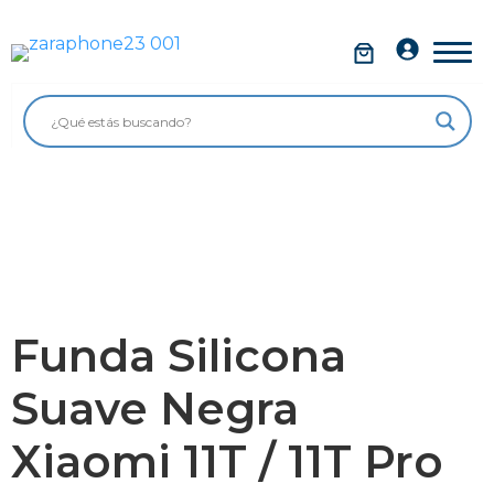
Saltar
al
Móviles
contenido
Impolutos
Relojes
Tablets
Ordenadores
Audio
Funda Silicona
Accesorios
Suave Negra
Garantía Zaraphone
Xiaomi 11T / 11T Pro