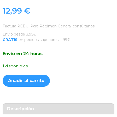
12,99
€
Factura REBU. Para Régimen General consúltanos.
Envío desde 3,95€
GRATIS
en pedidos superiores a 99€
Envío en 24 horas
1 disponibles
Funda
Añadir al carrito
Silicona
Suave
Negra
Xiaomi
11T
Descripción
/