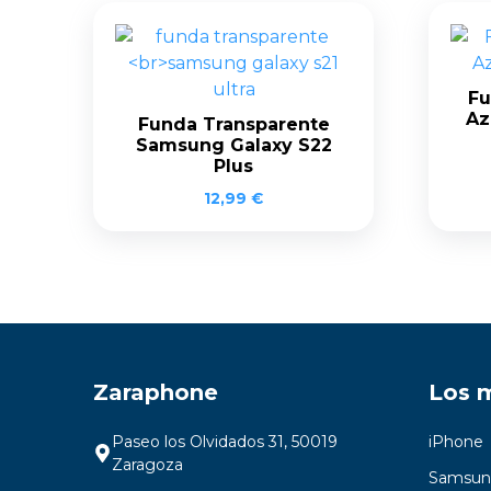
Fu
Az
Funda Transparente
Samsung Galaxy S22
Plus
12,99
€
Zaraphone
Los 
Paseo los Olvidados 31, 50019
iPhone
Zaragoza
Samsun