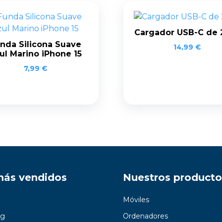
Cargador USB-C de
nda Silicona Suave
14,99
€
ul Marino iPhone 15
7,99
€
más vendidos
Nuestros producto
Móviles
g
Ordenadores