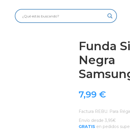
Funda Si
Negra
Samsung
7,99
€
Factura REBU. Para Régi
Envío desde 3,95€
GRATIS
en pedidos super