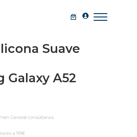
licona Suave
 Galaxy A52
men General consúltanos.
iores a 99€