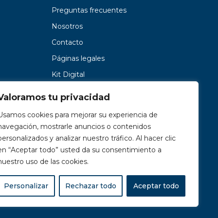
Preguntas frecuentes
Nosotros
Contacto
Páginas legales
Kit Digital
Valoramos tu privacidad
Usamos cookies para mejorar su experiencia de
navegación, mostrarle anuncios o contenidos
personalizados y analizar nuestro tráfico. Al hacer clic
en “Aceptar todo” usted da su consentimiento a
nuestro uso de las cookies.
Personalizar
Rechazar todo
Aceptar todo