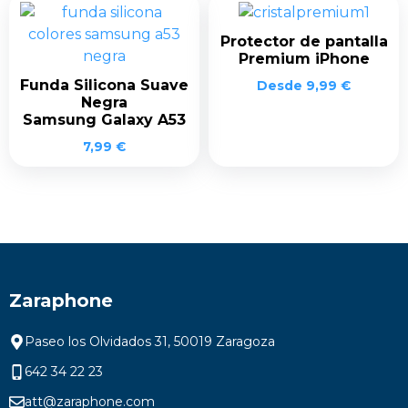
Protector de pantalla
Premium iPhone
Funda Silicona Suave
Desde
9,99
€
Negra
Samsung Galaxy A53
7,99
€
Zaraphone
Paseo los Olvidados 31, 50019 Zaragoza
642 34 22 23
att@zaraphone.com