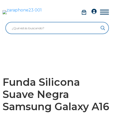
Saltar
al
Móviles
contenido
Impolutos
Relojes
Tablets
Ordenadores
Audio
Funda Silicona
Accesorios
Suave Negra
Garantía Zaraphone
Samsung Galaxy A16