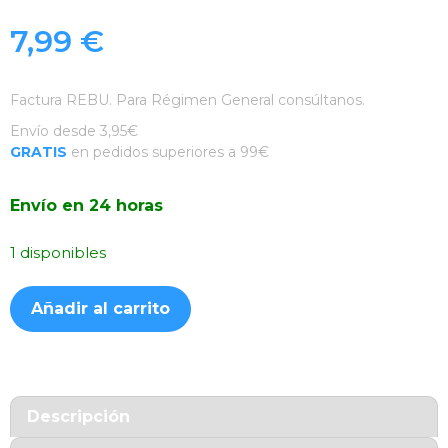
7,99
€
Factura REBU. Para Régimen General consúltanos.
Envío desde 3,95€
GRATIS
en pedidos superiores a 99€
Envío en 24 horas
1 disponibles
Funda
Añadir al carrito
Silicona
Suave
Negra
iPhone
13
Descripción
Mini