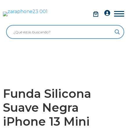
Saltar
al
Móviles
contenido
Impolutos
Relojes
Tablets
Ordenadores
Audio
Funda Silicona
Accesorios
Suave Negra
Garantía Zaraphone
iPhone 13 Mini