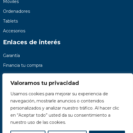
Móviles
Ordenadores
Tablets
Accesorios
Enlaces de interés
Garantía
Financia tu compra
Preguntas frecuentes
Valoramos tu privacidad
Nosotros
Usamos cookies para mejorar su experiencia de
Contacto
navegación, mostrarle anuncios o contenidos
Páginas legales
personalizados y analizar nuestro tráfico. Al hacer clic
Kit Digital
en “Aceptar todo” usted da su consentimiento a
nuestro uso de las cookies.