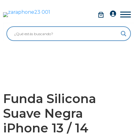
Saltar
al
Móviles
contenido
Impolutos
Relojes
Tablets
Ordenadores
Audio
Funda Silicona
Accesorios
Suave Negra
Garantía Zaraphone
iPhone 13 / 14