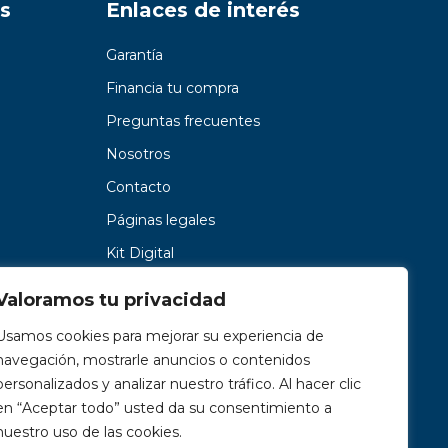
s
Enlaces de interés
Garantía
Financia tu compra
Preguntas frecuentes
Nosotros
Contacto
Páginas legales
Kit Digital
Valoramos tu privacidad
Usamos cookies para mejorar su experiencia de
navegación, mostrarle anuncios o contenidos
personalizados y analizar nuestro tráfico. Al hacer clic
en “Aceptar todo” usted da su consentimiento a
nuestro uso de las cookies.