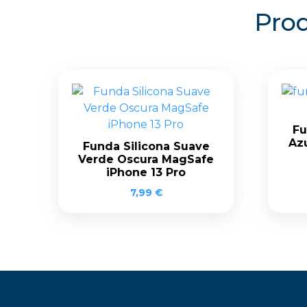
Prod
Fu
Azu
Funda Silicona Suave
Verde Oscura MagSafe
iPhone 13 Pro
7,99
€