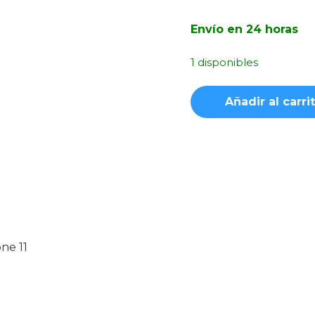
Envío en 24 horas
1 disponibles
Funda
Añadir al carri
Silicona
Suave
Negra
iPhone
11
cantidad
ne 11