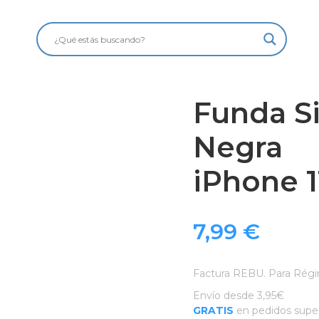
Funda Si
Negra
iPhone 1
7,99
€
Factura REBU. Para Régi
Envío desde 3,95€
GRATIS
en pedidos super