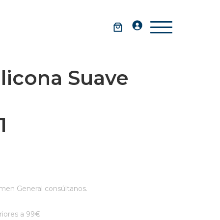
licona Suave
1
men General consúltanos.
iores a 99€