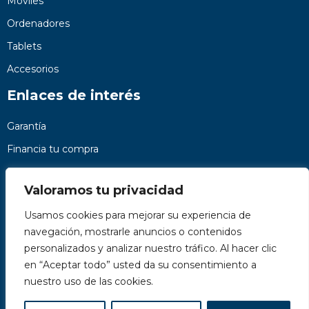
Móviles
Ordenadores
Tablets
Accesorios
Enlaces de interés
Garantía
Financia tu compra
Preguntas frecuentes
Valoramos tu privacidad
Nosotros
Usamos cookies para mejorar su experiencia de
Contacto
navegación, mostrarle anuncios o contenidos
Páginas legales
personalizados y analizar nuestro tráfico. Al hacer clic
Kit Digital
en “Aceptar todo” usted da su consentimiento a
nuestro uso de las cookies.