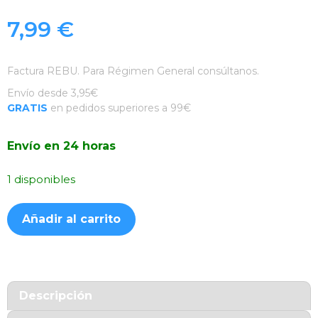
7,99
€
Factura REBU. Para Régimen General consúltanos.
Envío desde 3,95€
GRATIS
en pedidos superiores a 99€
Envío en 24 horas
1 disponibles
Funda
Añadir al carrito
Silicona
Suave
Lila
Redmi
Note
Descripción
12