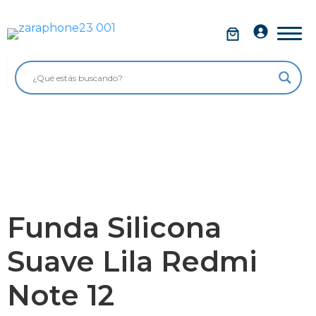
Saltar
al
Móviles
contenido
Impolutos
Relojes
Tablets
Ordenadores
Audio
Funda Silicona
Accesorios
Suave Lila Redmi
Garantía Zaraphone
Note 12